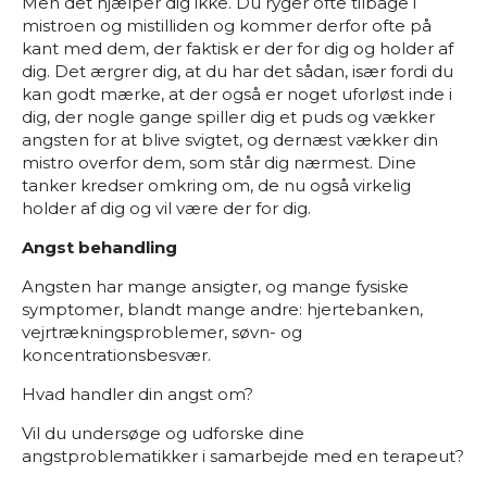
Men det hjælper dig ikke. Du ryger ofte tilbage i
mistroen og mistilliden og kommer derfor ofte på
kant med dem, der faktisk er der for dig og holder af
dig. Det ærgrer dig, at du har det sådan, især fordi du
kan godt mærke, at der også er noget uforløst inde i
dig, der nogle gange spiller dig et puds og vækker
angsten for at blive svigtet, og dernæst vækker din
mistro overfor dem, som står dig nærmest. Dine
tanker kredser omkring om, de nu også virkelig
holder af dig og vil være der for dig.
Angst behandling
Angsten har mange ansigter, og mange fysiske
symptomer, blandt mange andre: hjertebanken,
vejrtrækningsproblemer, søvn- og
koncentrationsbesvær.
Hvad handler din angst om?
Vil du undersøge og udforske dine
angstproblematikker i samarbejde med en terapeut?