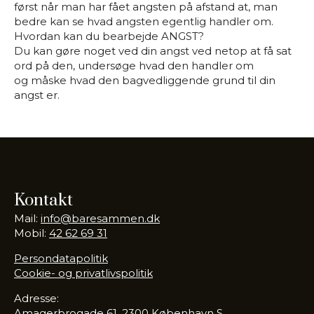
først når man har fået angsten på afstand at, man
bedre kan se hvad angsten egentlig handler om.
Hvordan kan du bearbejde ANGST?
Du kan gøre noget ved din angst ved netop at få sat
ord på den, undersøge hvad den handler om
og måske hvad den bagvedliggende grund til din
angst er.
Kontakt
Mail:
info@baresammen.dk
Mobil:
42 62 69 31
Persondatapolitik
Cookie- og privatlivspolitik
Adresse:
Amagerbrogade 61, 2300 København S