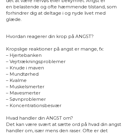
det at være nervøs eller bekymret. Angst er
en belastende og ofte hæmmende tilstand, som
forhindrer dig at deltage i og nyde livet med
glæde.
Hvordan reagerer din krop på ANGST?
Kropslige reaktioner på angst er mange, fx:
– Hjertebanken
– Vejrtrækningsproblemer
– Knude i maven
– Mundtørhed
– Kvalme
– Muskelsmerter
– Mavesmerter
– Søvnproblemer
– Koncentrationsbesvær
Hvad handler din ANGST om?
Det kan være svært at sætte ord på hvad din angst
handler om, især mens den raser. Ofte er det