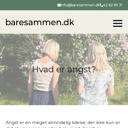
info@baresammen.dk
42 62 69 31
Hvad er angst?
Angst er en meget almindelig lidelse, der ikke kun er